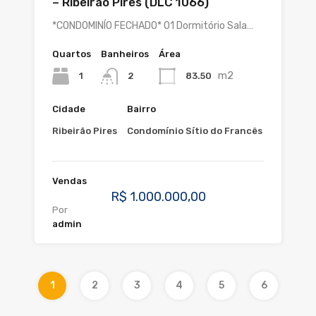
– Ribeirão Pires (DLC 1066)
*CONDOMINÍO FECHADO* 01 Dormitório Sala…
Quartos
Banheiros
Área
m2
1
83.50
2
Cidade
Bairro
Ribeirão Pires
Condomínio Sítio do Francês
Vendas
R$ 1.000.000,00
Por
admin
1
2
3
4
5
6