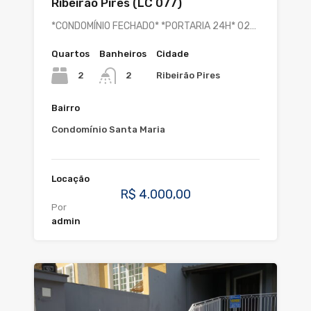
Ribeirão Pires (LC 077)
*CONDOMÍNIO FECHADO* *PORTARIA 24H* 02…
Quartos
Banheiros
Cidade
2
Ribeirão Pires
2
Bairro
Condomínio Santa Maria
Locação
R$ 4.000,00
Por
admin