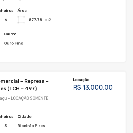
heiros
Área
m2
877.78
6
Bairro
s
Ouro Fino
Locação
mercial – Represa –
R$ 13.000,00
res (LCH – 497)
uaçu – LOCAÇÃO SOMENTE
heiros
Cidade
Ribeirão Pires
3