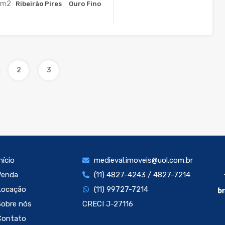
m2
Ribeirão Pires
Ouro Fino
2
3
nício
medieval.imoveis@uol.com.br
Venda
(11) 4827-4243 / 4827-7214
Locação
(11) 99727-7214
Sobre nós
CRECI J-27116
Contato