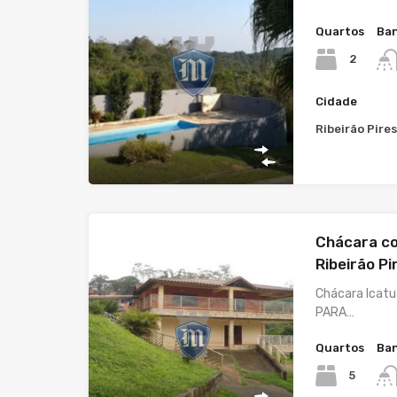
Quartos
Ban
2
Cidade
Ribeirão Pire
Chácara co
Ribeirão Pi
Chácara Icat
PARA…
Quartos
Ban
5