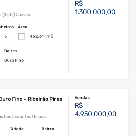
R$
)
1.300.000,00
s (4 sts) Cozinha…
heiros
Área
m2
462.61
5
Bairro
s
Ouro Fino
Vendas
uro Fino – Ribeirão Pires
R$
4.950.000,00
as Restaurantes Galpãp…
Cidade
Bairro