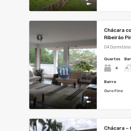
Chácara co
Ribeirão Pi
04 Dormitório
Quartos
Ban
4
Bairro
Ouro Fino
Chácara – O