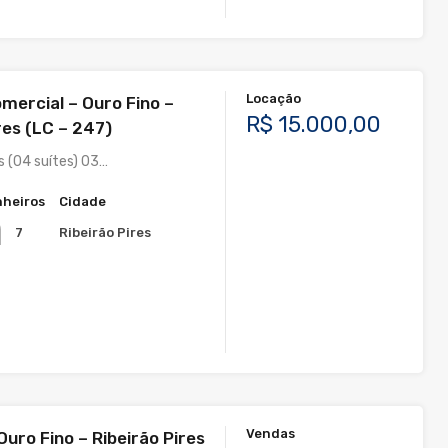
Locação
mercial – Ouro Fino –
R$ 15.000,00
res (LC – 247)
s (04 suítes) 03…
heiros
Cidade
Ribeirão Pires
7
Vendas
uro Fino – Ribeirão Pires