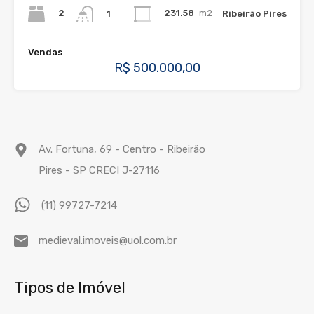
2
231.58
m2
Ribeirão Pires
1
Vendas
R$ 500.000,00
Av. Fortuna, 69 - Centro - Ribeirão
Pires - SP CRECI J-27116
(11) 99727-7214
medieval.imoveis@uol.com.br
Tipos de Imóvel