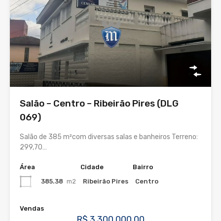
Salão – Centro – Ribeirão Pires (DLG
069)
Salão de 385 m²com diversas salas e banheiros Terreno:
299,70…
Área
Cidade
Bairro
385.38
m2
Ribeirão Pires
Centro
Vendas
R$ 3.300.000,00