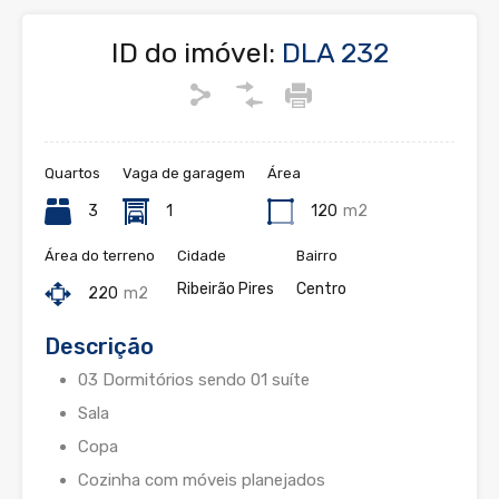
ID do imóvel:
DLA 232
Quartos
Vaga de garagem
Área
3
1
120
m2
Área do terreno
Cidade
Bairro
Ribeirão Pires
Centro
220
m2
Descrição
03 Dormitórios sendo 01 suíte
Sala
Copa
Cozinha com móveis planejados