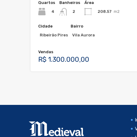
Quartos
Banheiros
Área
4
208.57
m2
2
Cidade
Bairro
Ribeirão Pires
Vila Aurora
Vendas
R$ 1.300.000,00
I