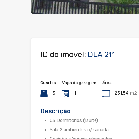
ID do imóvel:
DLA 211
Quartos
Vaga de garagem
Área
3
1
231.54
m2
Descrição
03 Dormitórios (1suíte)
Sala 2 ambientes c/ sacada