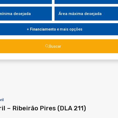
Financiamento
e mais opções
Buscar
ril
l – Ribeirão Pires (DLA 211)