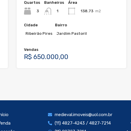
Quartos
Banheiros
Área
3
138.73
m2
1
Cidade
Bairro
Ribeirão Pires
Jardim Pastoril
Vendas
R$ 650.000,00
nício
medieval.imoveis@uol.com.br
Venda
(11) 4827-4243 / 4827-7214