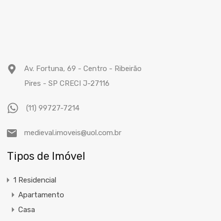
Av. Fortuna, 69 - Centro - Ribeirão
Pires - SP CRECI J-27116
(11) 99727-7214
medieval.imoveis@uol.com.br
Tipos de Imóvel
1 Residencial
Apartamento
Casa