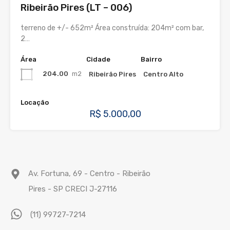
Ribeirão Pires (LT – 006)
terreno de +/- 652m² Área construída: 204m² com bar,
2…
Área
Cidade
Bairro
204.00
m2
Ribeirão Pires
Centro Alto
Locação
R$ 5.000,00
Av. Fortuna, 69 - Centro - Ribeirão
Pires - SP CRECI J-27116
(11) 99727-7214