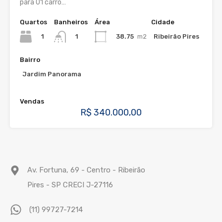
para 01 carro…
Quartos
Banheiros
Área
Cidade
1
38.75
m2
Ribeirão Pires
1
Bairro
Jardim Panorama
Vendas
R$ 340.000,00
Av. Fortuna, 69 - Centro - Ribeirão
Pires - SP CRECI J-27116
(11) 99727-7214