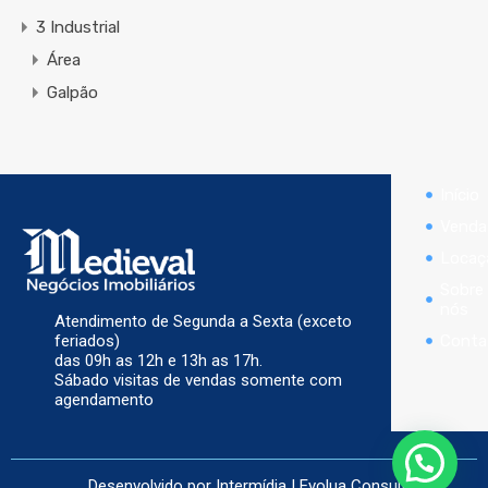
3 Industrial
Área
Galpão
Início
Venda
Locaç
Sobre
nós
Atendimento de Segunda a Sexta (exceto
Conta
feriados)
das 09h as 12h e 13h as 17h.
Sábado visitas de vendas somente com
agendamento
Desenvolvido por
Intermídia
|
Evolua Consultoria