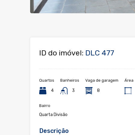
ID do imóvel:
DLC 477
Quartos
Banheiros
Vaga de garagem
Área
4
3
8
Bairro
Quarta Divisão
Descrição