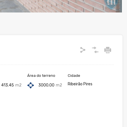
Área do terreno
Cidade
Ribeirão Pires
413.45
m2
3000.00
m2