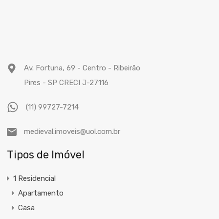
Av. Fortuna, 69 - Centro - Ribeirão
Pires - SP CRECI J-27116
(11) 99727-7214
medieval.imoveis@uol.com.br
Tipos de Imóvel
1 Residencial
Apartamento
Casa