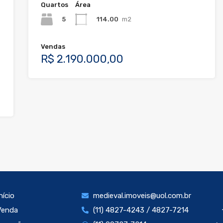
Quartos
Área
5
114.00
m2
Vendas
R$ 2.190.000,00
nício
medieval.imoveis@uol.com.br
Venda
(11) 4827-4243 / 4827-7214