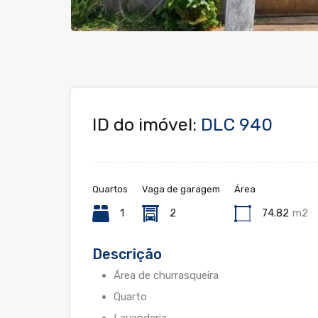
ID do imóvel:
DLC 940
Quartos
Vaga de garagem
Área
1
2
74.82
m2
Descrição
Área de churrasqueira
Quarto