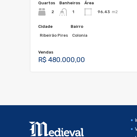
Quartos
Banheiros
Área
2
96.43
m2
1
Cidade
Bairro
Ribeirão Pires
Colonia
Vendas
R$ 480.000,00
I