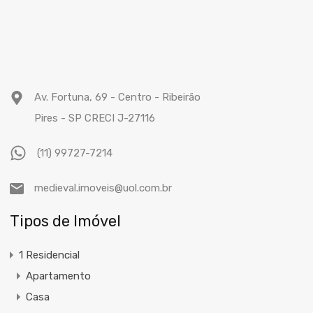
Av. Fortuna, 69 - Centro - Ribeirão
Pires - SP CRECI J-27116
(11) 99727-7214
medieval.imoveis@uol.com.br
Tipos de Imóvel
1 Residencial
Apartamento
Casa