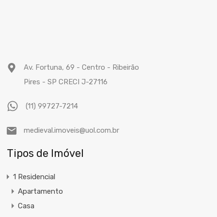
Av. Fortuna, 69 - Centro - Ribeirão
Pires - SP CRECI J-27116
(11) 99727-7214
medieval.imoveis@uol.com.br
Tipos de Imóvel
1 Residencial
Apartamento
Casa