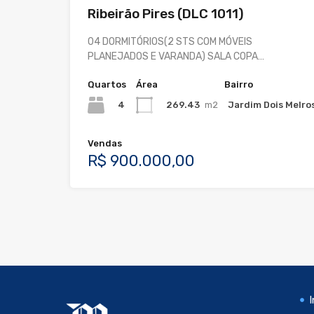
Ribeirão Pires (DLC 1011)
04 DORMITÓRIOS(2 STS COM MÓVEIS
PLANEJADOS E VARANDA) SALA COPA…
Quartos
Área
Bairro
4
269.43
m2
Jardim Dois Melro
Vendas
R$ 900.000,00
I