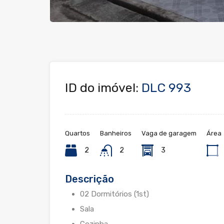
ID do imóvel:
DLC 993
Quartos
Banheiros
Vaga de garagem
Área
2
2
3
Descrição
02 Dormitórios (1st)
Sala