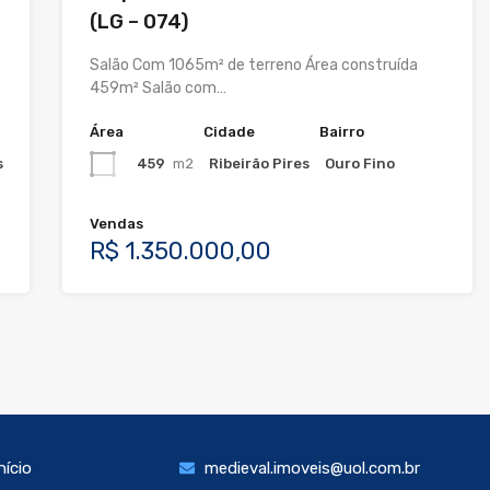
(LG – 074)
Salão Com 1065m² de terreno Área construída
459m² Salão com…
Área
Cidade
Bairro
459
m2
s
Ribeirão Pires
Ouro Fino
Vendas
R$ 1.350.000,00
nício
medieval.imoveis@uol.com.br