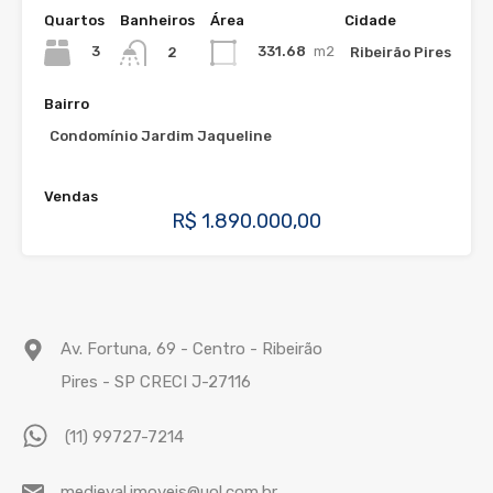
Quartos
Banheiros
Área
Cidade
3
331.68
m2
Ribeirão Pires
2
Bairro
Condomínio Jardim Jaqueline
Vendas
R$ 1.890.000,00
Av. Fortuna, 69 - Centro - Ribeirão
Pires - SP CRECI J-27116
(11) 99727-7214
medieval.imoveis@uol.com.br