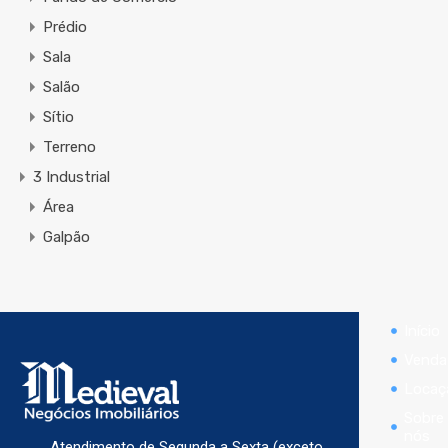
Prédio
Sala
Salão
Sítio
Terreno
3 Industrial
Área
Galpão
Início
Venda
Locaç
Sobre
nós
Atendimento de Segunda a Sexta (exceto