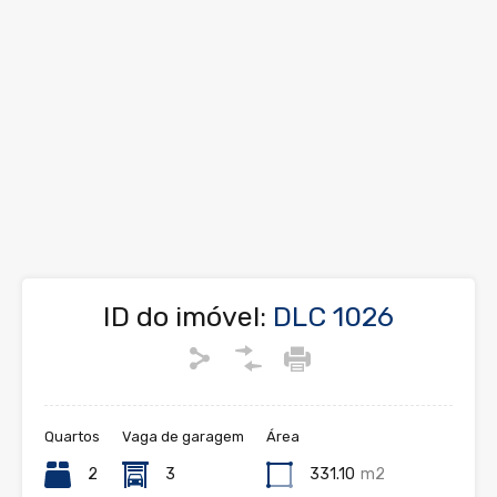
ID do imóvel:
DLC 1026
Quartos
Vaga de garagem
Área
2
3
331.10
m2