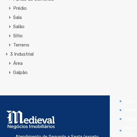
Prédio
Sala
Salão
Sítio
Terreno
3 Industrial
Área
Galpão
Início
Venda
Locaç
Sobre
nós
Atendimento de Segunda a Sexta (exceto