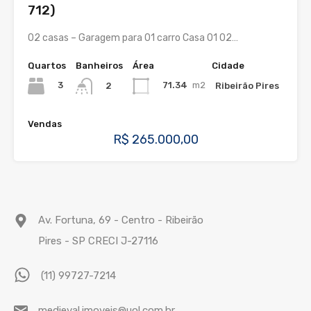
712)
02 casas – Garagem para 01 carro Casa 01 02…
Quartos
Banheiros
Área
Cidade
3
71.34
m2
Ribeirão Pires
2
Vendas
R$ 265.000,00
Av. Fortuna, 69 - Centro - Ribeirão
Pires - SP CRECI J-27116
(11) 99727-7214
medieval.imoveis@uol.com.br