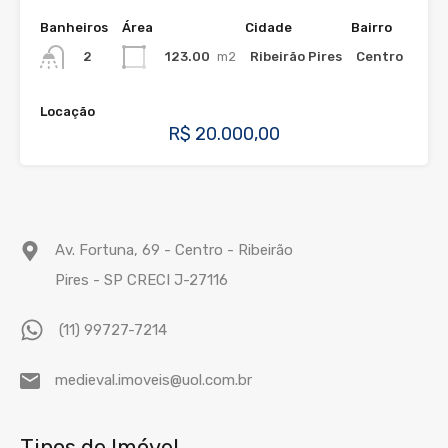
Banheiros
Área
Cidade
Bairro
123.00
m2
Ribeirão Pires
Centro
2
Locação
R$ 20.000,00
Av. Fortuna, 69 - Centro - Ribeirão
Pires - SP CRECI J-27116
(11) 99727-7214
medieval.imoveis@uol.com.br
Tipos de Imóvel