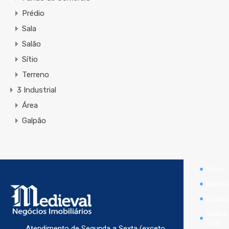
Prédio
Sala
Salão
Sítio
Terreno
3 Industrial
Área
Galpão
Início
Venda
Locaç
Sobre
nós
Atendimento de Segunda a Sexta (exceto