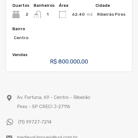
Quartos
Banheiros
Área
Cidade
2
62.40
m2
Ribeirão Pires
1
Bairro
Centro
Vendas
R$ 800.000,00
Av. Fortuna, 69 - Centro - Ribeirão
Pires - SP CRECI J-27116
(11) 99727-7214
medieval.imoveis@uol.com.br