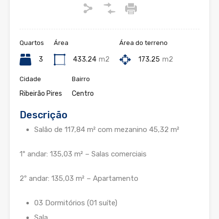
Quartos
Área
Área do terreno
3
433.24
m2
173.25
m2
Cidade
Bairro
Ribeirão Pires
Centro
Descrição
Salão de 117,84 m² com mezanino 45,32 m²
1º andar: 135,03 m² – Salas comerciais
2º andar: 135,03 m² – Apartamento
03 Dormitórios (01 suíte)
Sala