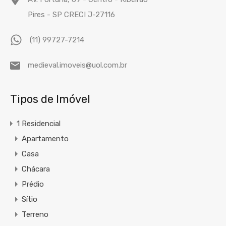
Pires - SP CRECI J-27116
(11) 99727-7214
medieval.imoveis@uol.com.br
Tipos de Imóvel
1 Residencial
Apartamento
Casa
Chácara
Prédio
Sítio
Terreno