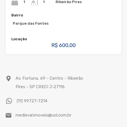
1
Ribeirão Pires
1
Bairro
Parque das Fontes
Locação
R$ 600,00
Av. Fortuna, 69 - Centro - Ribeirão
Pires - SP CRECI J-27116
(11) 99727-7214
medieval.imoveis@uol.com.br