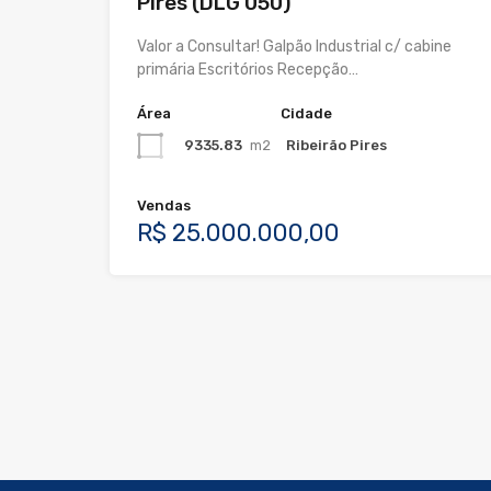
Pires (DLG 050)
Valor a Consultar! Galpão Industrial c/ cabine
primária Escritórios Recepção…
Área
Cidade
9335.83
m2
Ribeirão Pires
Vendas
R$ 25.000.000,00