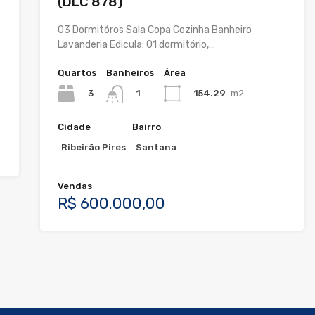
(DLC 878)
03 Dormitóros Sala Copa Cozinha Banheiro
Lavanderia Edicula: 01 dormitório,…
Quartos
Banheiros
Área
3
154.29
m2
1
Cidade
Bairro
Ribeirão Pires
Santana
Vendas
R$ 600.000,00