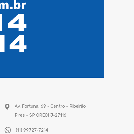
Av. Fortuna, 69 - Centro - Ribeirão
Pires - SP CRECI J-27116
(11) 99727-7214