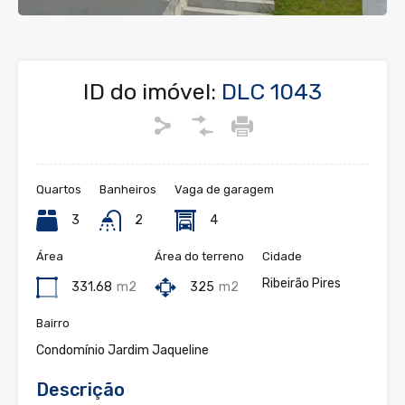
ID do imóvel:
DLC 1043
Quartos
Banheiros
Vaga de garagem
3
2
4
Área
Área do terreno
Cidade
Ribeirão Pires
331.68
m2
325
m2
Bairro
Condomínio Jardim Jaqueline
Descrição