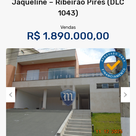
Jaqueline – Ribeirão Pires (DLC
1043)
Vendas
R$ 1.890.000,00
Previous
Next