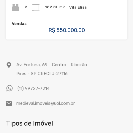
2
182.51
m2
Vila Elisa
Vendas
R$ 550.000,00
Av. Fortuna, 69 - Centro - Ribeirão
Pires - SP CRECI J-27116
(11) 99727-7214
medieval.imoveis@uol.com.br
Tipos de Imóvel