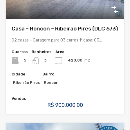
Casa – Roncon – Ribeirão Pires (DLC 673)
02 casas – Garagem para 03 carros 1ª casa: 03…
Quartos
Banheiros
Área
5
428.80
m2
3
Cidade
Bairro
Ribeirão Pires
Roncon
Vendas
R$ 900.000,00