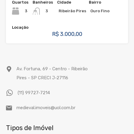
Quartos
Banheiros
Cidade
Bairro
3
Ribeirão Pires
Ouro Fino
3
Locação
R$ 3.000,00
Av. Fortuna, 69 - Centro - Ribeirão
Pires - SP CRECI J-27116
(11) 99727-7214
medieval.imoveis@uol.com.br
Tipos de Imóvel