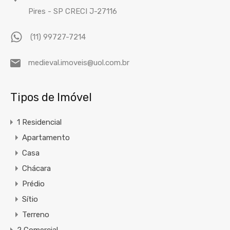
Pires - SP CRECI J-27116
(11) 99727-7214
medieval.imoveis@uol.com.br
Tipos de Imóvel
1 Residencial
Apartamento
Casa
Chácara
Prédio
Sítio
Terreno